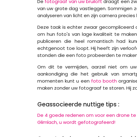
De
fotograaf van uw bruiloft
draagt een zwa
van uw grote dag vastleggen. Sommigen zeg
analyseren van licht en zijn camera precies 
Deze taak is echter zwaar gecompliceerd 
om hun foto's van lage kwaliteit te make
publiceren die heel romantisch had kun
echtgenoot toe loopt. Hij heeft zijn verl
stonden die een foto probeerden te make
Om dit te vermijden, aarzel niet om u
aankondiging die het gebruik van smart
momenten kunt u een
foto booth
organise
maken zonder uw fotograaf te storen. Hij zal
Geassocieerde nuttige tips :
De 4 goede redenen om voor een drone te 
Glimlach, u wordt gefotografeerd!