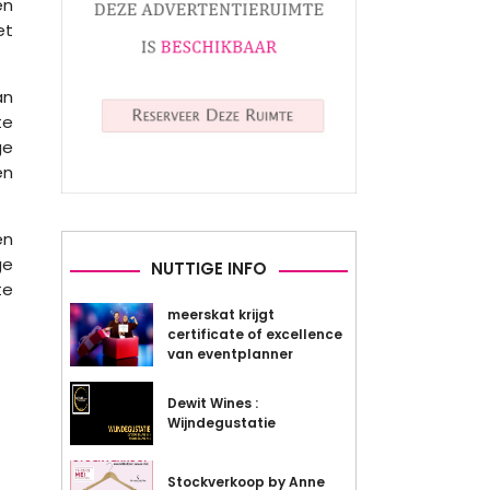
en
et
an
te
ge
en
en
ge
NUTTIGE INFO
te
meerskat krijgt
certificate of excellence
van eventplanner
Dewit Wines :
Wijndegustatie
Stockverkoop by Anne