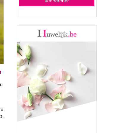
Rechercher
 u
ne
t,