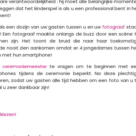
re verantwoordelijkheid : hij moet alle belangrijke moment
gen dat het kinderspel is als u een professional bent in h
kent!
als een dozijn van uw gasten tussen u en uw
fotograaf
sta
n! Een fotograaf maakte onlangs de buzz door een scène 
nen zijn. Het toont de bruid die naar haar toekomsti
oofde nooit zien aankomen omdat er 4 jongedames tussen h
n met hun smartphone!
w
ceremoniemeester
te vragen om te beginnen met e
phones tijdens de ceremonie beperkt. Na deze plechti
ren, zodat uw gasten alle tijd hebben om een foto van u 
 u zeer dankbaar zijn!
kiezen!