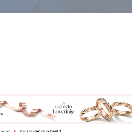
onelen
Uw souvenirs in beeld