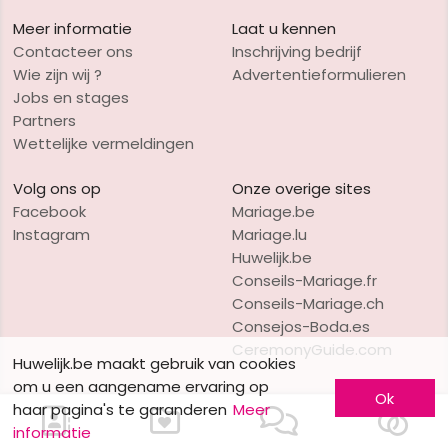
Meer informatie
Laat u kennen
Contacteer ons
Inschrijving bedrijf
Wie zijn wij ?
Advertentieformulieren
Jobs en stages
Partners
Wettelijke vermeldingen
Volg ons op
Onze overige sites
Facebook
Mariage.be
Instagram
Mariage.lu
Huwelijk.be
Conseils-Mariage.fr
Conseils-Mariage.ch
Consejos-Boda.es
CeremonyGuide.com
Huwelijk.be maakt gebruik van cookies
om u een aangename ervaring op
Ok
haar pagina's te garanderen
Meer
informatie
VO Publishing
Copyright © 1997-2026
Huwelijk.be