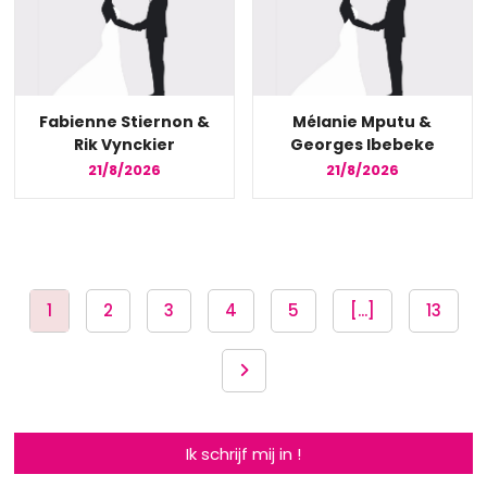
Fabienne Stiernon &
Mélanie Mputu &
Rik Vynckier
Georges Ibebeke
21/8/2026
21/8/2026
1
2
3
4
5
[...]
13
Ik schrijf mij in !