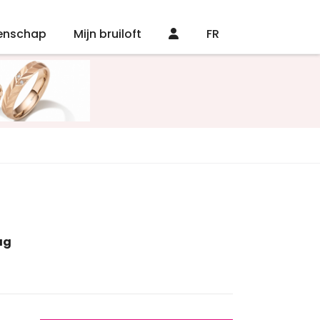
enschap
Mijn bruiloft
FR
ag