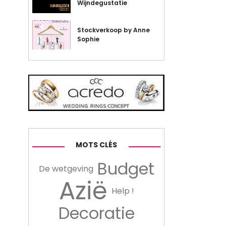
Wijndegustatie
Stockverkoop by Anne
Sophie
MOTS CLÉS
Budget
De wetgeving
Azië
Help !
Decoratie