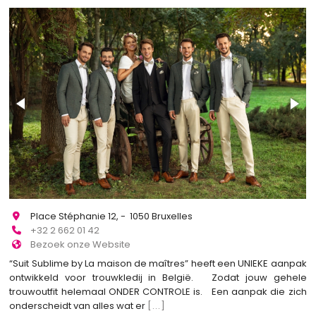
Place Stéphanie 12, - 1050 Bruxelles
+32 2 662 01 42
Bezoek onze Website
“Suit Sublime by La maison de maîtres” heeft een UNIEKE aanpak
ontwikkeld voor trouwkledij in België. Zodat jouw gehele
trouwoutfit helemaal ONDER CONTROLE is. Een aanpak die zich
onderscheidt van alles wat er
[...]