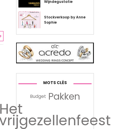
Wijndegustatie
Stockverkoop by Anne
Sophie
e
MOTS CLÉS
Pakken
Budget
Het
vrijgezellenfeest