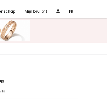
enschap
Mijn bruiloft
FR
ag
ille