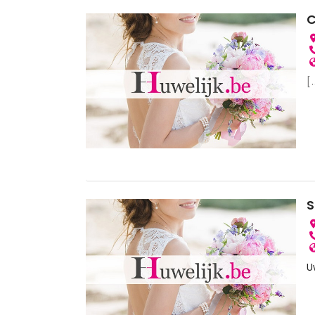
C
[.
S
U