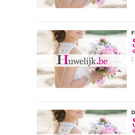
F
[.
D