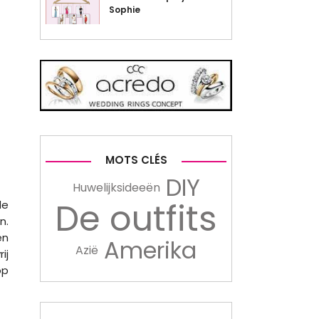
Sophie
MOTS CLÉS
DIY
Huwelijksideeën
De outfits
de
n.
en
Amerika
Azië
ij
op