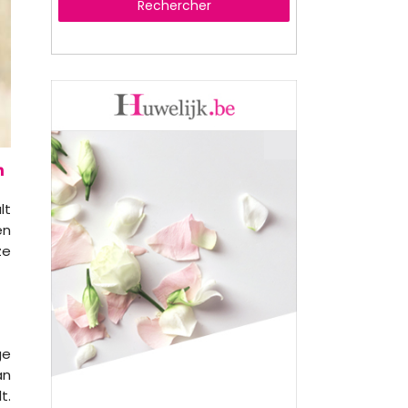
Rechercher
lt
en
ze
ge
an
t.