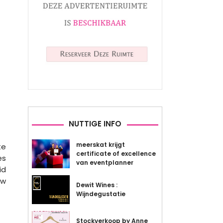
NUTTIGE INFO
meerskat krijgt
te
certificate of excellence
es
van eventplanner
id
uw
Dewit Wines :
Wijndegustatie
Stockverkoop by Anne