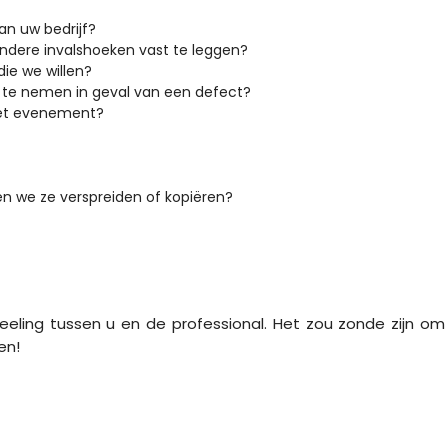
n uw bedrijf?
andere invalshoeken vast te leggen?
ie we willen?
te nemen in geval van een defect?
het evenement?
 we ze verspreiden of kopiëren?
eeling tussen u en de professional. Het zou zonde zijn om
en!