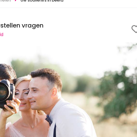
onelen
Uw souvenirs in beeld
 stellen vragen
ld