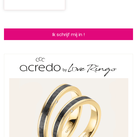
Ik schrijf mij in !