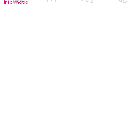
informatie
Meer informatie
Laat u kennen
Contacteer ons
Inschrijving bedrijf
Wie zijn wij ?
Advertentieformulieren
Jobs en stages
Partners
Wettelijke vermeldingen
Volg ons op
Onze overige sites
Facebook
Mariage.be