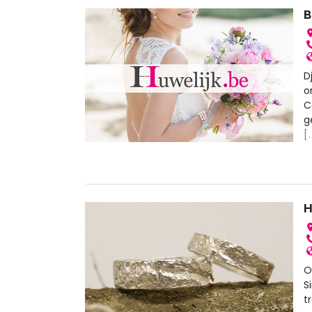
D
o
C
g
[.
H
O
S
t