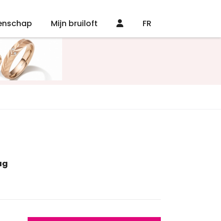
enschap
Mijn bruiloft
FR
ag