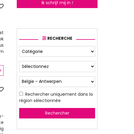
Ik schrijf mij in !
st
RECHERCHE
ok
us
 m
e
Rechercher uniquement dans la
région sélectionnée
Rechercher
s-
te
ig