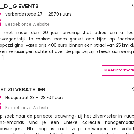
B_D_G EVENTS
verberdestede 27 - 2870 Puurs
Bezoek onze Website
j met meer dan 20 jaar ervaring ,het adres om u fee
nvergeetelijk te maken ,neem gerust een kijkje op facebo
apozzi gino ,vaste prijs 400 euro binnen een straal van 25 km d
een verassingen achteraf over de prijs ,wij zijn steeds aanwezig
..]
Meer informati
ET ZILVERATELIER
Hoogstraat 23 - 2870 Puurs
Bezoek onze Website
p zoek naar de perfecte trouwring? Bij het ZilverAtelier in Puur
int-Amands vind je een unieke collectie handgemaak
rouwringen. Elke ring is met zorg ontworpen en volled