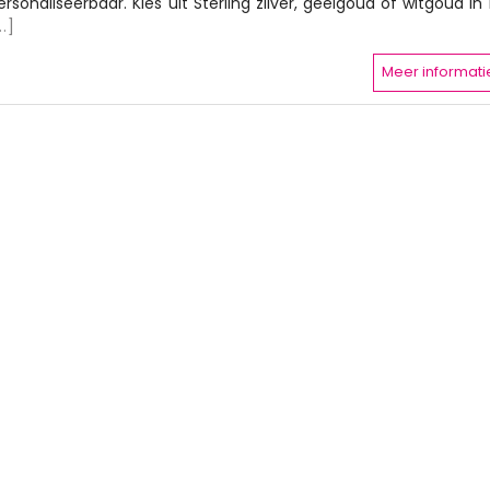
ersonaliseerbaar. Kies uit Sterling zilver, geelgoud of witgoud in 
..]
Meer informati