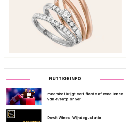
NUTTIGE INFO
meerskat krijgt certificate of excellence
van eventplanner
Dewit Wines : Wijndegustatie