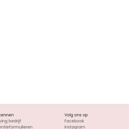
 kennen
Volg ons op
ving bedrijf
Facebook
entieformulieren
Instagram