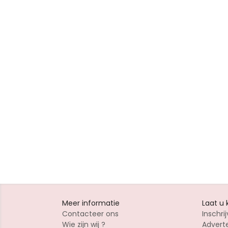
Meer informatie
Laat u
Contacteer ons
Inschrij
Wie zijn wij ?
Advert