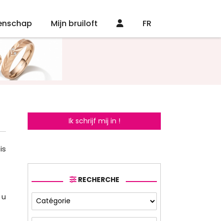
enschap
Mijn bruiloft
FR
Ik schrijf mij in !
is
RECHERCHE
 u