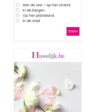
Aan de zee – op het strand
In de bergen
Op het platteland
In de stad
Stem