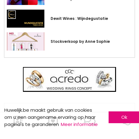
Dewit Wines : Wijndegustatie
Stockverkoop by Anne Sophie
Huwelijk.be maakt gebruik van cookies
MOTS CLÉS
om u een aangename ervaring op haar
Ok
pagina's te garanderen
Meer informatie
Candy bar
De suite