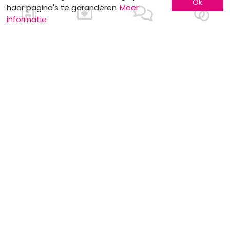
Ok
Stockverkoop by Anne Sophie
haar pagina's te garanderen
Meer
informatie
MOTS CLÉS
De aankondiging
Net na het huwelijk
Checklist
Receptieplaats
Burgerlijk huwelijk