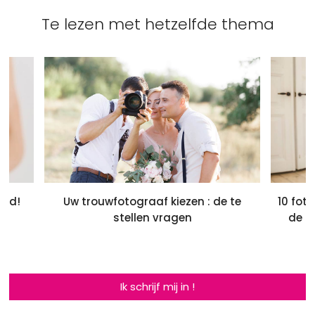
Te lezen met hetzelfde thema
erd!
Uw trouwfotograaf kiezen : de te
10 fot
stellen vragen
de b
Ik schrijf mij in !