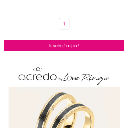
1
Ik schrijf mij in !