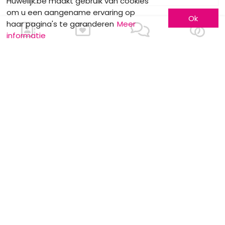
Huwelijk.be maakt gebruik van cookies
om u een aangename ervaring op
Ok
haar pagina's te garanderen
Meer
informatie
MOTS CLÉS
Help !
Gewoonten
Huwelijk in de
hele wereld
De huwelijksspeech
Kapsel