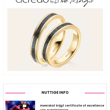
NUTTIGE INFO
meerskat krijgt certificate of excellence
van eventplanner