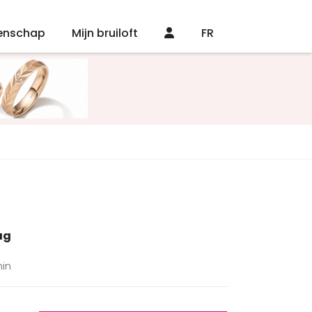
enschap
Mijn bruiloft
FR
ag
hin