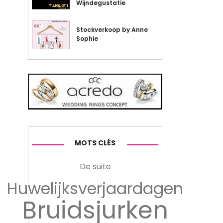
Wijndegustatie
Stockverkoop by Anne
Sophie
MOTS CLÉS
De suite
Huwelijksverjaardagen
Bruidsjurken