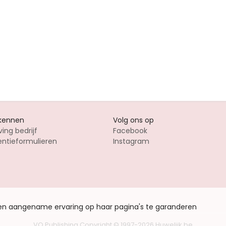
 kennen
Volg ons op
ving bedrijf
Facebook
entieformulieren
Instagram
een aangename ervaring op haar pagina's te garanderen
VO Publishing
Copyright © 1997-2026
Huwelijk.be