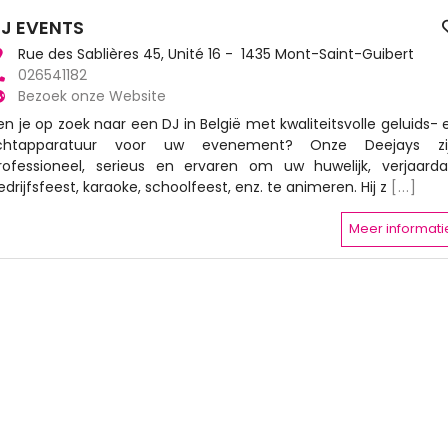
J EVENTS
Rue des Sablières 45, Unité 16 - 1435 Mont-Saint-Guibert
026541182
Bezoek onze Website
en je op zoek naar een DJ in België met kwaliteitsvolle geluids- 
ichtapparatuur voor uw evenement? Onze Deejays zi
rofessioneel, serieus en ervaren om uw huwelijk, verjaarda
edrijfsfeest, karaoke, schoolfeest, enz. te animeren. Hij z
[...]
Meer informati