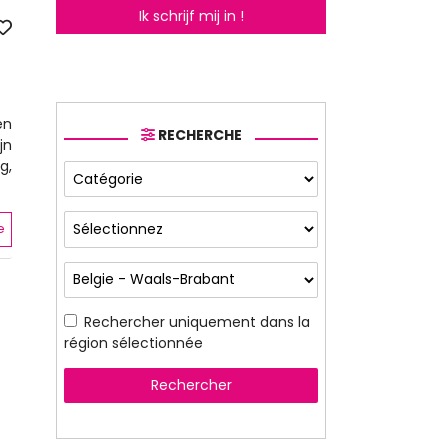
Ik schrijf mij in !
en
RECHERCHE
jn
g,
e
Rechercher uniquement dans la
région sélectionnée
Rechercher