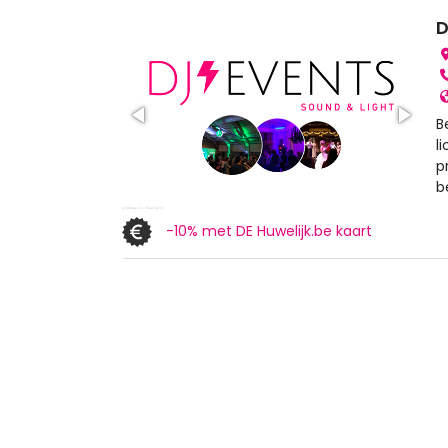
D
B
l
p
b
-10% met DE Huwelijk.be kaart