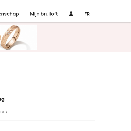
enschap
Mijn bruiloft
FR
ag
lers