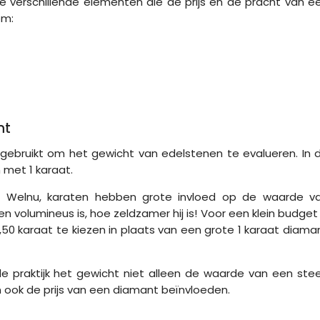
 verschillende elementen die de prijs en de pracht van e
om:
nt
gebruikt om het gewicht van edelstenen te evalueren. In 
 met 1 karaat.
? Welnu, karaten hebben grote invloed op de waarde v
volumineus is, hoe zeldzamer hij is! Voor een klein budget 
50 karaat te kiezen in plaats van een grote 1 karaat diama
 de praktijk het gewicht niet alleen de waarde van een ste
n ook de prijs van een diamant beïnvloeden.