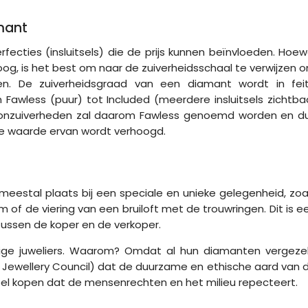
amant
cties (insluitsels) die de prijs kunnen beïnvloeden. Hoew
oog, is het best om naar de zuiverheidsschaal te verwijzen 
n. De zuiverheidsgraad van een diamant wordt in fei
 Fawless (puur) tot Included (meerdere insluitsels zichtba
r onzuiverheden zal daarom Fawless genoemd worden en d
de waarde ervan wordt verhoogd.
eestal plaats bij een speciale en unieke gelegenheid, zoa
m of de viering van een bruiloft met de trouwringen. Dit is e
 tussen de koper en de verkoper.
mige juweliers. Waarom? Omdat al hun diamanten vergeze
 Jewellery Council) dat de duurzame en ethische aard van 
eel kopen dat de mensenrechten en het milieu repecteert.