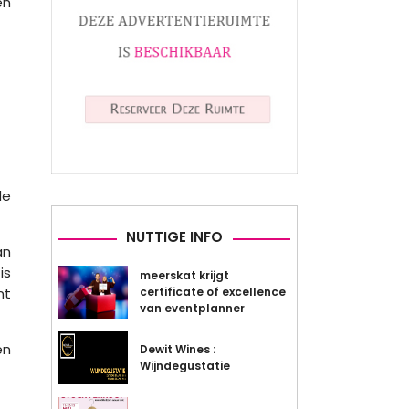
en
de
NUTTIGE INFO
an
is
meerskat krijgt
nt
certificate of excellence
van eventplanner
en
Dewit Wines :
Wijndegustatie