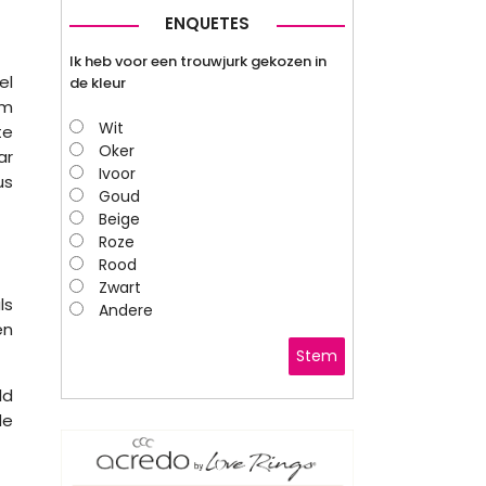
ENQUETES
Ik heb voor een trouwjurk gekozen in
el
de kleur
om
Wit
te
Oker
ar
Ivoor
us
Goud
Beige
Roze
Rood
Zwart
ls
Andere
en
Stem
ld
de