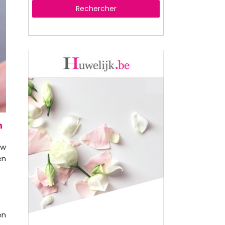
Rechercher
uw
en
en