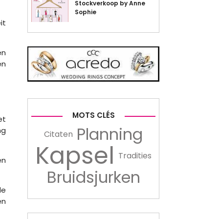
Stockverkoop by Anne
Sophie
it
en
en
MOTS CLÉS
et
Planning
ng
Citaten
Kapsel
Tradities
en
Bruidsjurken
de
en