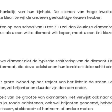
hankelijk van hun fijnheid. De stenen van hoge kwalite
 kleur, terwijl de anderen geelachtige kleuren hebben.
eten op een schaal van D tot Z. D zal dan kleurloze diamant
s als u een witte diamant wilt kopen, moet u een tint kiez
uwe diamant niet de typische schittering van de diamant. H
ne formaat, die deze edelstenen hun karakteristieke schitteri
grote invloed op het traject van het licht in de steen. E
, zal briljanter en duurder zijn dan een ander.
iteit van de grootte van diamanten. Het verwijst ook naar 
 ja, ronde edelstenen, ook wel briljanten genoemd, hebb
rinses-, stokbrood- of hartvorm of andere maten.