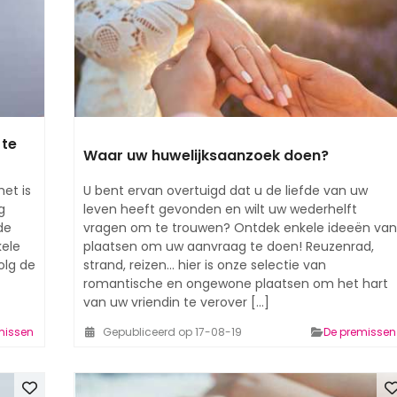
 te
Waar uw huwelijksaanzoek doen?
het is
U bent ervan overtuigd dat u de liefde van uw
g
leven heeft gevonden en wilt uw wederhelft
de
vragen om te trouwen? Ontdek enkele ideeën van
kele
plaatsen om uw aanvraag te doen! Reuzenrad,
olg de
strand, reizen... hier is onze selectie van
romantische en ongewone plaatsen om het hart
van uw vriendin te verover [...]
missen
Gepubliceerd op 17-08-19
De premissen