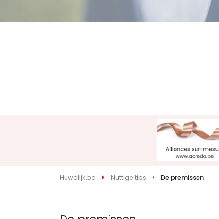
Huwelijk.be
Nuttige tips
De premissen
De premissen