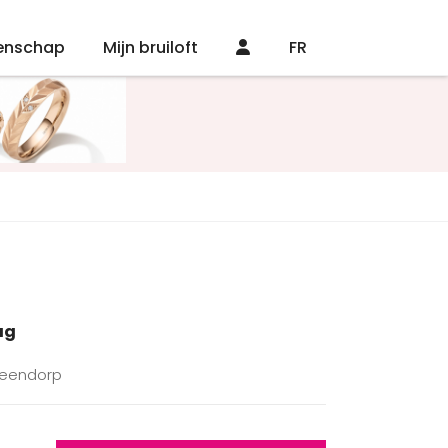
enschap
Mijn bruiloft
FR
ag
Steendorp