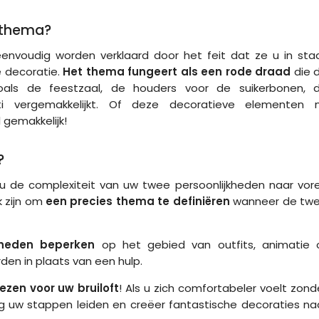
sthema?
envoudig worden verklaard door het feit dat ze u in sta
 decoratie.
Het thema fungeert als een rode draad
die 
zoals de feestzaal, de houders voor de suikerbonen, 
tti vergemakkelijkt. Of deze decoratieve elementen 
gemakkelijk!
?
ou de complexiteit van uw twee persoonlijkheden naar vor
k zijn om
een precies thema te definiëren
wanneer de tw
kheden beperken
op het gebied van outfits, animatie 
den in plaats van een hulp.
ezen voor uw bruiloft
! Als u zich comfortabeler voelt zond
ing uw stappen leiden en creëer fantastische decoraties na