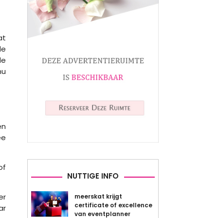
at
de
de
nu
en
ee
of
NUTTIGE INFO
er
meerskat krijgt
certificate of excellence
ar
van eventplanner