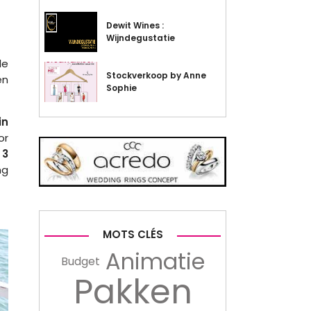
Dewit Wines :
Wijndegustatie
le
Stockverkoop by Anne
en
Sophie
in
or
 3
ng
MOTS CLÉS
Animatie
Budget
Pakken