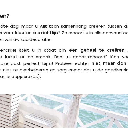
oen?
ote dag, maar u wilt toch samenhang creëren tussen al
voor kleuren als richtlijn
? Zo creëert u in alle eenvoud e
n van uw zaaldecoratie.
rencirkel stelt u in staat om
een geheel te creëren 
ke karakter
en smaak. Bent u gepassioneerd? Kies vo
roze past perfect bij u! Probeer echter
niet meer dan
t niet te overbelasten en zorg ervoor dat u de goedkeuri
van snoepjesroze...).