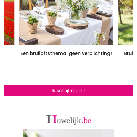
Een bruiloftsthema: geen verplichting!
Bruil
Ik schrijf mij in !