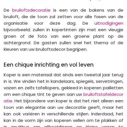
De
bruiloftsdecoratie
is een van de bakens van de
bruiloft, die de toon zal zetten voor alle fasen van de
organisatie voor deze dag. De
uitnodigingen
bijvoorbeeld; zullen in kopertinten zijn met een vleugje
groen of de foto van een groene plant op de
achtergrond. De gasten zullen snel het thema of de
kleuren van uw bruiloftsdecor begrijpen.
Een chique inrichting en vol leven
Koper is een materiaal dat sinds een tweetal jaar terug
in is. We vinden het in kandelaars, spiegels, servetringen,
vazen ​​en zelfs tafellopers, gekleed in koperen pailletten
om een ​​chique tint te geven aan uw
bruiloftstafeldecor
atie
. Het bijzondere van koper is dat het niet alleen een
toon van elegantie aan uw decoratie geeft, maar het
kan ook variëren in verschillende stijlen. Inderdaad, het
kan in de vorm zijn van koperen vellen om te plakken of
in spuitbus om afbeeldingen op kleine vazen ​​te