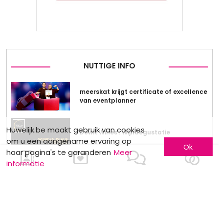
NUTTIGE INFO
meerskat krijgt certificate of excellence
van eventplanner
Huwelijk.be maakt gebruik van cookies
Dewit Wines : Wijndegustatie
om u een aangename ervaring op
Ok
haar pagina's te garanderen
Meer
informatie
Stockverkoop by Anne Sophie