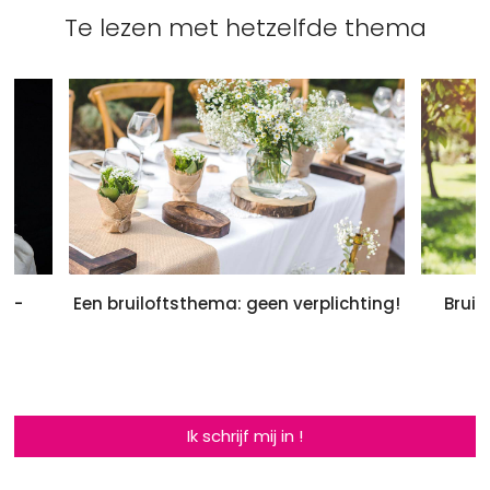
Te lezen met hetzelfde thema
en-
Een bruiloftsthema: geen verplichting!
Bruil
Ik schrijf mij in !