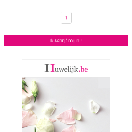
1
Ik schrijf mij in !