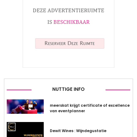
NUTTIGE INFO
meerskat krijgt certificate of excellence
van eventplanner
Dewit Wines : Wijndegustatie