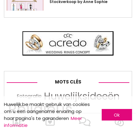
Stockverkoop by Anne Sophie
MOTS CLÉS
Huwelijksideeën
Fotografie
Religieus
Huwelijk.be maakt gebruik van cookies
om u een aangename ervaring op
huwelijk
Ok
haar pagina's te garanderen
Meer
informatie
Voor hem
Ceremoniemeester