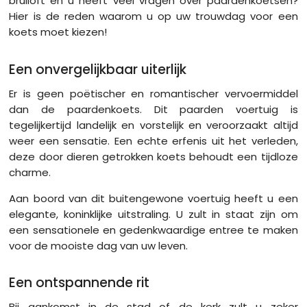
bruiloft en u heeft veel vragen over paardenkoetsen?
Hier is de reden waarom u op uw trouwdag voor een
koets moet kiezen!
Een onvergelijkbaar uiterlijk
Er is geen poëtischer en romantischer vervoermiddel
dan de paardenkoets. Dit paarden voertuig is
tegelijkertijd landelijk en vorstelijk en veroorzaakt altijd
weer een sensatie. Een echte erfenis uit het verleden,
deze door dieren getrokken koets behoudt een tijdloze
charme.
Aan boord van dit buitengewone voertuig heeft u een
elegante, koninklijke uitstraling. U zult in staat zijn om
een sensationele en gedenkwaardige entree te maken
voor de mooiste dag van uw leven.
Een ontspannende rit
Bij aankomst in de stad of de kerk zult u zeker