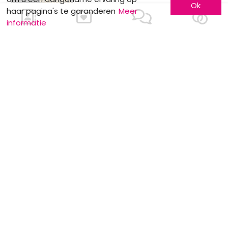
Ok
haar pagina's te garanderen
Meer
informatie
Stockverkoop by Anne Sophie
MOTS CLÉS
Europa
Pakken
Oceanië
Net na het huwelijk
De aankondiging