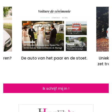
ieren?
De auto van het paar en de stoet.
Unieke
zet tro
Ik schrijf mij in !