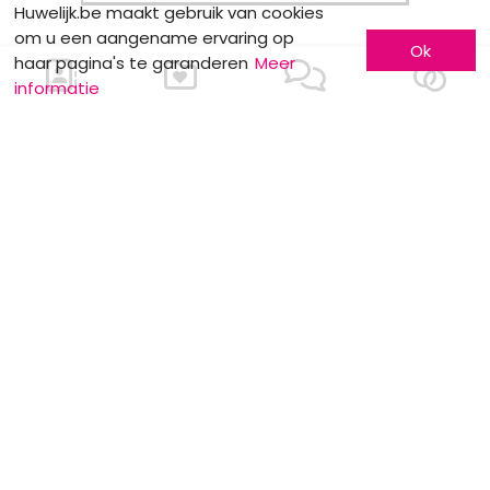
Huwelijk.be maakt gebruik van cookies
om u een aangename ervaring op
Ok
haar pagina's te garanderen
Meer
informatie
MOTS CLÉS
Planning
Burgerlijk huwelijk
Weddingplanner
Ceremoniemeester
Net na het huwelijk