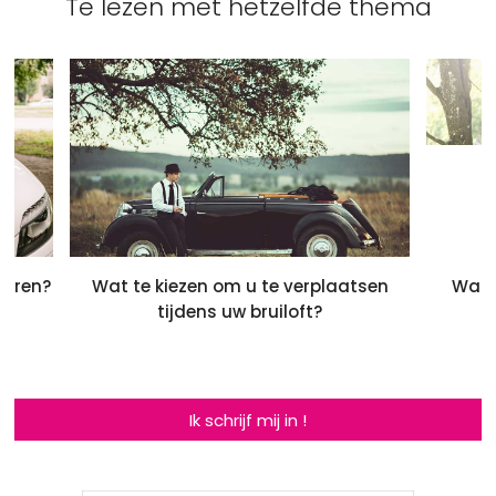
Te lezen met hetzelfde thema
ieren?
Wat te kiezen om u te verplaatsen
Waar
tijdens uw bruiloft?
Ik schrijf mij in !