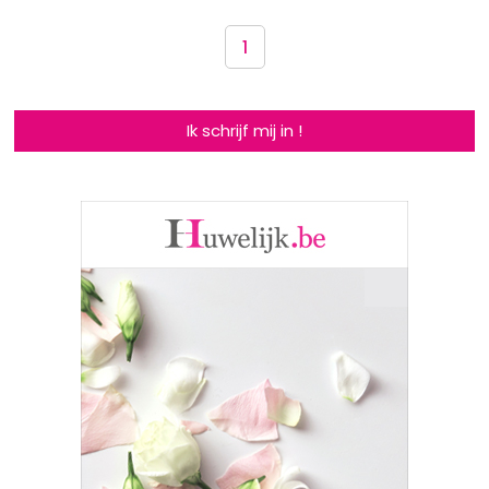
1
Ik schrijf mij in !