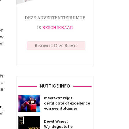
en
uw
on
is
te
NUTTIGE INFO
de
meerskat krijgt
certificate of excellence
n,
van eventplanner
en
Dewit Wines :
Wijndegustatie