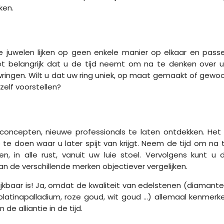
ken.
 De juwelen lijken op geen enkele manier op elkaar en pass
et belangrijk dat u de tijd neemt om na te denken over 
ringen. Wilt u dat uw ring uniek, op maat gemaakt of gewo
zelf voorstellen?
e concepten, nieuwe professionals te laten ontdekken. Het 
te doen waar u later spijt van krijgt. Neem de tijd om na 
 in alle rust, vanuit uw luie stoel. Vervolgens kunt u 
an de verschillende merken objectiever vergelijken.
ijkbaar is! Ja, omdat de kwaliteit van edelstenen (diamante
g (platinapalladium, roze goud, wit goud ...) allemaal kenmerk
e alliantie in de tijd.