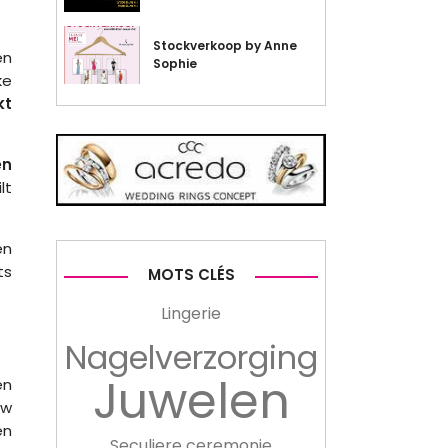
Stockverkoop by Anne
en
Sophie
ke
jkt
en
lt
en
ts
MOTS CLÉS
Lingerie
Nagelverzorging
Juwelen
en
uw
en
Seculiere ceremonie