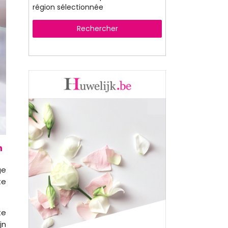
région sélectionnée
Rechercher
ge
te
te
jn