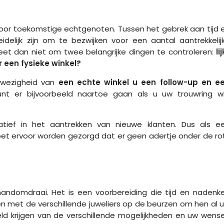
 voor toekomstige echtgenoten. Tussen het gebrek aan tijd 
delijk zijn om te bezwijken voor een aantal aantrekkelij
eet dan niet om twee belangrijke dingen te controleren:
li
 een fysieke winkel?
nwezigheid van
een echte winkel u een follow-up en e
unt er bijvoorbeeld naartoe gaan als u uw trouwring wi
tief in het aantrekken van nieuwe klanten. Dus als e
moet ervoor worden gezorgd dat er geen adertje onder de ro
handomdraai. Het is een voorbereiding die tijd en nadenk
en met de verschillende juweliers op de beurzen om hen al 
eld krijgen van de verschillende mogelijkheden en uw wens