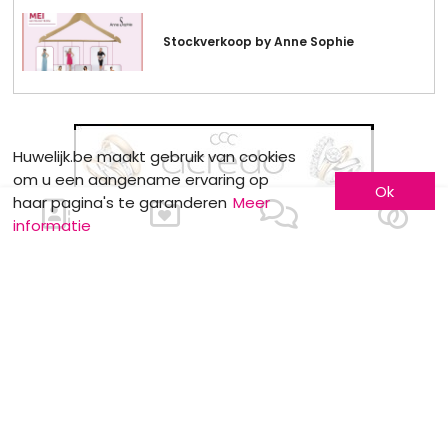
Stockverkoop by Anne Sophie
Huwelijk.be maakt gebruik van cookies
om u een aangename ervaring op
Ok
haar pagina's te garanderen
Meer
informatie
MOTS CLÉS
Gewoonten
Receptieplaats
Dranken
Europa
Weddingplanner