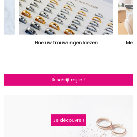
de
Hoe uw trouwringen kiezen
Met 
Ik schrijf mij in !
Je découvre !