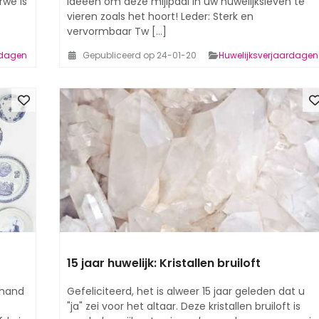
rwe is
ideeën om deze mijlpaal in uw huwelijksleven te
vieren zoals het hoort! Leder: Sterk en
vervormbaar Tw [...]
rdagen
Gepubliceerd op 24-01-20
Huwelijksverjaardagen
15 jaar huwelijk: Kristallen bruiloft
 hand
Gefeliciteerd, het is alweer 15 jaar geleden dat u
"ja" zei voor het altaar. Deze kristallen bruiloft is