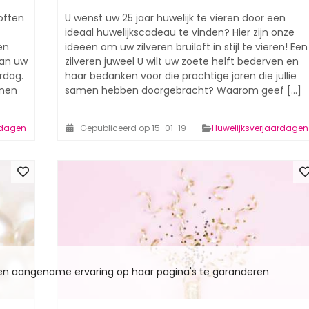
often
U wenst uw 25 jaar huwelijk te vieren door een
ideaal huwelijkscadeau te vinden? Hier zijn onze
en
ideeën om uw zilveren bruiloft in stijl te vieren! Een
aan uw
zilveren juweel U wilt uw zoete helft bederven en
rdag.
haar bedanken voor die prachtige jaren die jullie
enen
samen hebben doorgebracht? Waarom geef [...]
rdagen
Gepubliceerd op 15-01-19
Huwelijksverjaardagen
een aangename ervaring op haar pagina's te garanderen