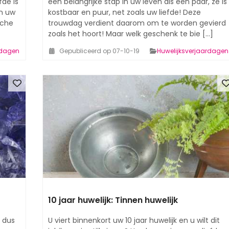
fde is
een belangrijke stap in uw leven als een paar, ze is
in uw
kostbaar en puur, net zoals uw liefde! Deze
sche
trouwdag verdient daarom om te worden gevierd
zoals het hoort! Maar welk geschenk te bie [...]
rdagen
Gepubliceerd op 07-10-19
Huwelijksverjaardagen
10 jaar huwelijk: Tinnen huwelijk
t dus
U viert binnenkort uw 10 jaar huwelijk en u wilt dit