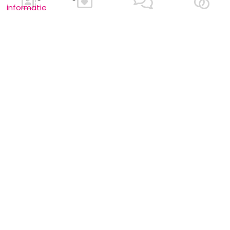
informatie
MOTS CLÉS
Amerika
Pakken
Budget
Voor hem
De 4 seizoenen