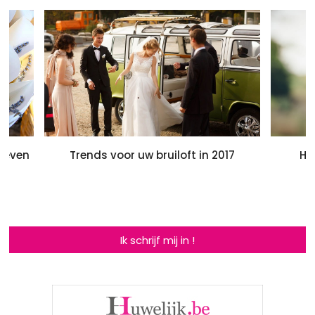
tieven
Trends voor uw bruiloft in 2017
Ho
Ik schrijf mij in !