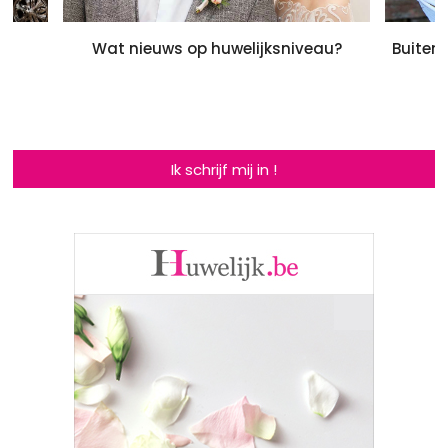
17
Wat nieuws op huwelijksniveau?
Buiteng
Ik schrijf mij in !