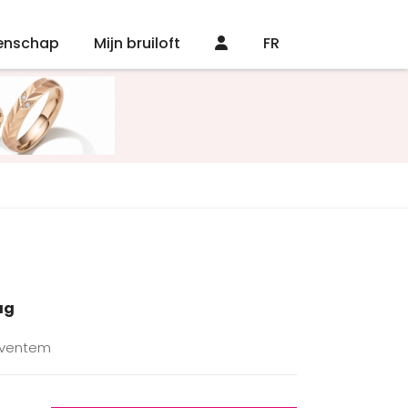
enschap
Mijn bruiloft
FR
ag
Zaventem