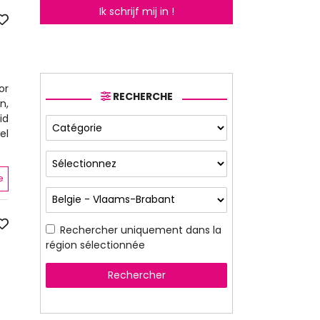
Ik schrijf mij in !
or
RECHERCHE
n,
id
el
e
Rechercher uniquement dans la
région sélectionnée
Rechercher