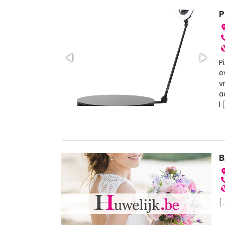
P
P
e
v
a
l
B
[.