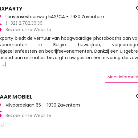
IXPARTY
Leuvensesteenweg 542/C4 - 1930 Zaventem
(+32) 2.702.36.36
Bezoek onze Website
ixparty biedt de verhuur van hoogwaardige photobooths aan vo
venementen in België: huwelijken, verjaardage
rijgezellenfeesten en bedrijfsevenementen. Dankzij een uitgebre
anbod aan animaties bezorgt u uw gasten een ervaring die zow
[...]
Meer informati
AAR MOBIEL
Vilvoordelaan 65 - 1930 Zaventem
Bezoek onze Website
..]