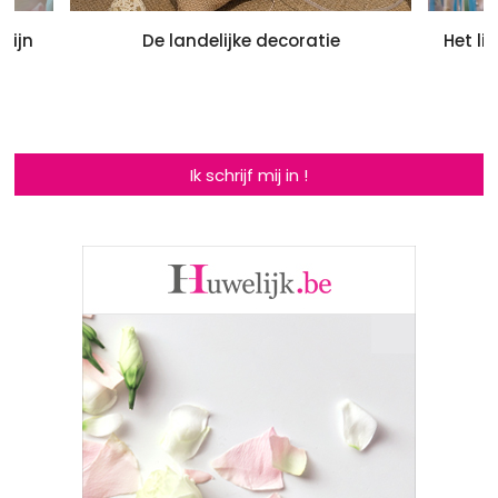
mijn
De landelijke decoratie
Het li
Ik schrijf mij in !