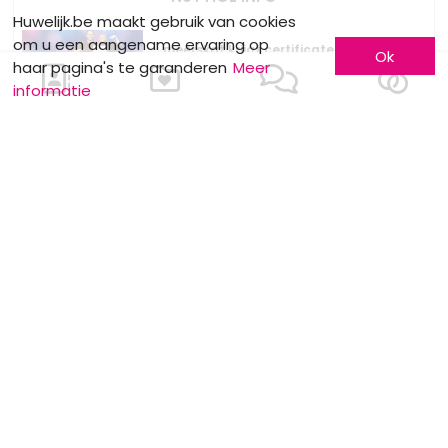
Huwelijk.be maakt gebruik van cookies
om u een aangename ervaring op
meerskat krijgt certificate of excellence
Ok
haar pagina's te garanderen
Meer
van eventplanner
informatie
Dewit Wines : Wijndegustatie
Stockverkoop by Anne Sophie
MOTS CLÉS