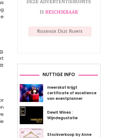
us
ng
te
g.
et
dt
NUTTIGE INFO
meerskat krijgt
certificate of excellence
van eventplanner
or
en
Dewit Wines :
ve
Wijndegustatie
ie
Stockverkoop by Anne