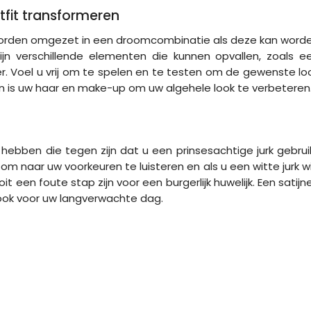
tfit transformeren
 worden omgezet in een droomcombinatie als deze kan word
ijn verschillende elementen die kunnen opvallen, zoals e
er. Voel u vrij om te spelen en te testen om de gewenste lo
n is uw haar en make-up om uw algehele look te verbeteren
hebben die tegen zijn dat u een prinsesachtige jurk gebrui
s om naar uw voorkeuren te luisteren en als u een witte jurk wi
it een foute stap zijn voor een burgerlijk huwelijk. Een satijn
look voor uw langverwachte dag.