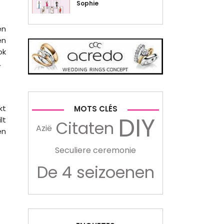
Sophie
en
en
ok
.
kt
MOTS CLÉS
DIY
lt
Citaten
Azië
en
Seculiere ceremonie
De 4 seizoenen