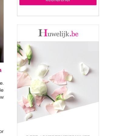
e.
de
uw
or