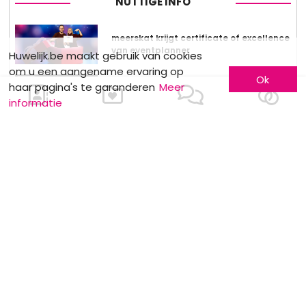
NUTTIGE INFO
meerskat krijgt certificate of excellence
van eventplanner
Huwelijk.be maakt gebruik van cookies
om u een aangename ervaring op
Ok
haar pagina's te garanderen
Meer
Dewit Wines : Wijndegustatie
informatie
Stockverkoop by Anne Sophie