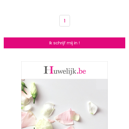
1
Ik schrijf mij in !