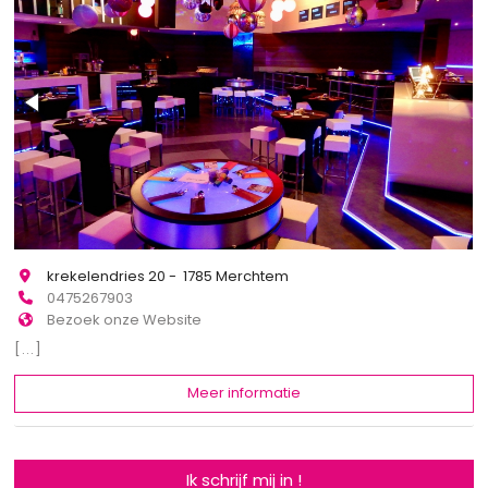
krekelendries 20 - 1785 Merchtem
0475267903
Bezoek onze Website
[...]
Meer informatie
Ik schrijf mij in !