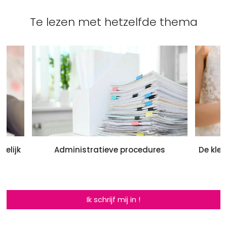
Te lezen met hetzelfde thema
welijk
Administratieve procedures
De kled
Ik schrijf mij in !