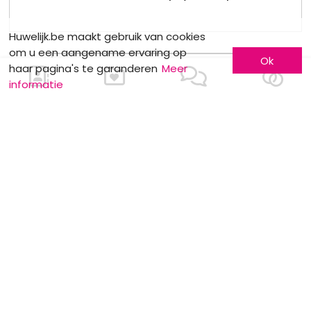
Huwelijk.be maakt gebruik van cookies
om u een aangename ervaring op
Ok
haar pagina's te garanderen
Meer
informatie
MOTS CLÉS
Help !
Huwelijksreizen
Religieus
huwelijk
Schoonheid
Toebehoren