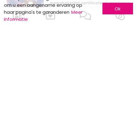
meerskat krijgt certificate of excellence
om u een aangename ervaring op
Ok
van eventplanner
haar pagina's te garanderen
Meer
informatie
Dewit Wines : Wijndegustatie
Stockverkoop by Anne Sophie
MOTS CLÉS