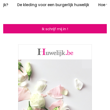
lijk?
De kleding voor een burgerlijk huwelijk
Hoe ve
Ik schrijf mij in !