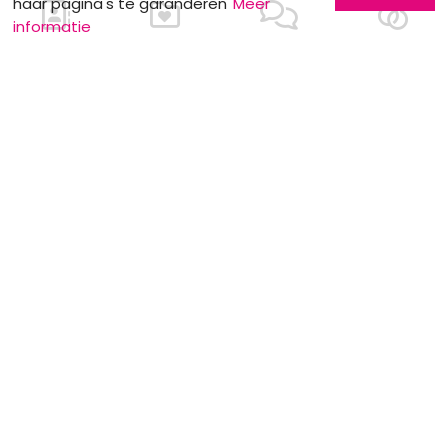
haar pagina's te garanderen
Meer
informatie
MOTS CLÉS
De decoratie
De aankondiging
Huwelijk in
buitenland
Receptieplaats
Seculiere ceremonie