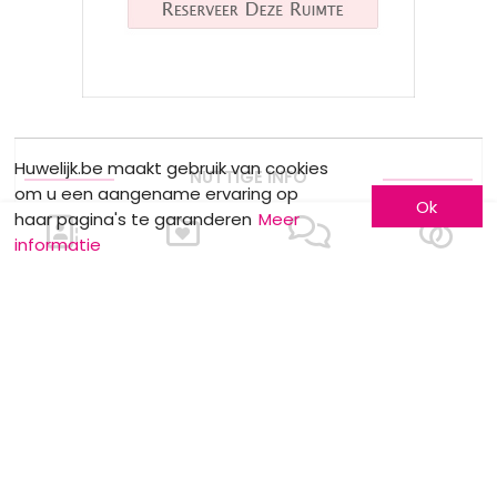
Huwelijk.be maakt gebruik van cookies
NUTTIGE INFO
om u een aangename ervaring op
Ok
haar pagina's te garanderen
Meer
meerskat krijgt certificate of excellence
informatie
van eventplanner
Dewit Wines : Wijndegustatie
Stockverkoop by Anne Sophie