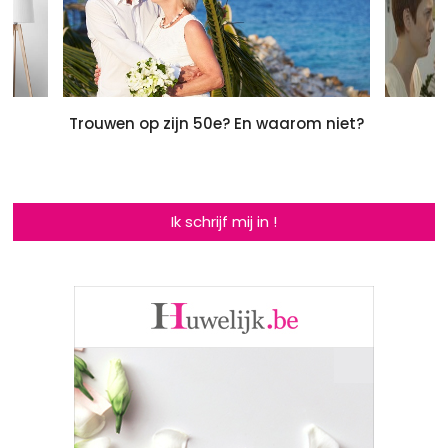
Trouwen op zijn 50e? En waarom niet?
N
Ik schrijf mij in !