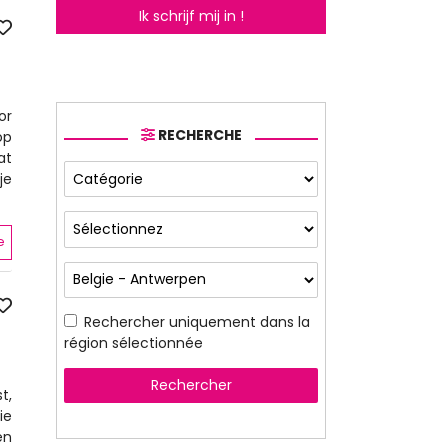
Ik schrijf mij in !
or
RECHERCHE
op
at
je
e
Rechercher uniquement dans la
région sélectionnée
Rechercher
t,
ie
en