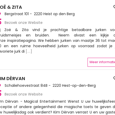
OË & ZITA
Bergstraat 101 - 2220 Heist op den Berg
Bezoek onze Website
ij Zoë & Zita vind je prachtige betaalbare jurken vo
ruidsmeisjes en bruiden. Neem alvast een kijkje 
nze inspiratiepagina. We hebben jurken van maatje 36 tot ma
0 en een ruime hoeveelheid jurken op voorraad zodat je 
avoriete jurk di
[...]
Meer informati
IM DÈRVAN
Schaliehoevestraat 84B - 2220 Hest-op-den-Berg
Bezoek onze Website
im Dèrvan - Magical Entertainment Wenst U uw huwelijksfees
eceptie of andere gelegenheid die magische toets te geven d
w huwelijksdag ook verdient? Kim Dèrvan verrast U en uw gast