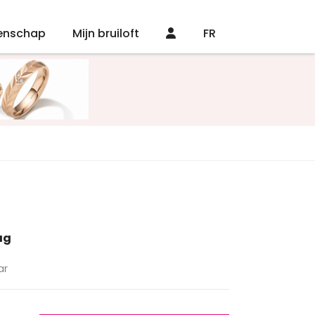
enschap
Mijn bruiloft
FR
ag
ar