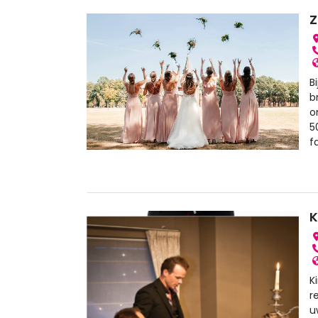
Z
B
b
o
5
f
K
K
r
u