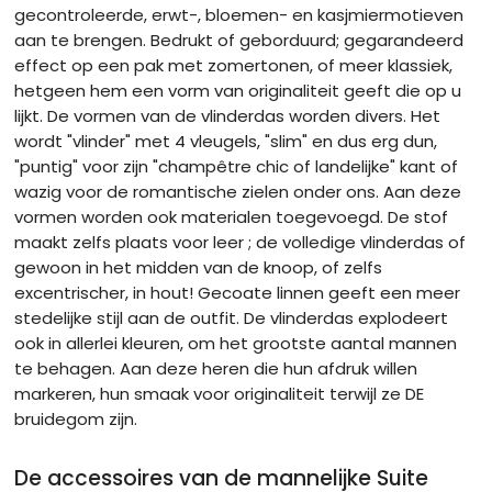
gecontroleerde, erwt-, bloemen- en kasjmiermotieven
aan te brengen. Bedrukt of geborduurd; gegarandeerd
effect op een pak met zomertonen, of meer klassiek,
hetgeen hem een vorm van originaliteit geeft die op u
lijkt. De vormen van de vlinderdas worden divers. Het
wordt "vlinder" met 4 vleugels, "slim" en dus erg dun,
"puntig" voor zijn "champêtre chic of landelijke" kant of
wazig voor de romantische zielen onder ons. Aan deze
vormen worden ook materialen toegevoegd. De stof
maakt zelfs plaats voor leer ; de volledige vlinderdas of
gewoon in het midden van de knoop, of zelfs
excentrischer, in hout! Gecoate linnen geeft een meer
stedelijke stijl aan de outfit. De vlinderdas explodeert
ook in allerlei kleuren, om het grootste aantal mannen
te behagen. Aan deze heren die hun afdruk willen
markeren, hun smaak voor originaliteit terwijl ze DE
bruidegom zijn.
De accessoires van de mannelijke Suite