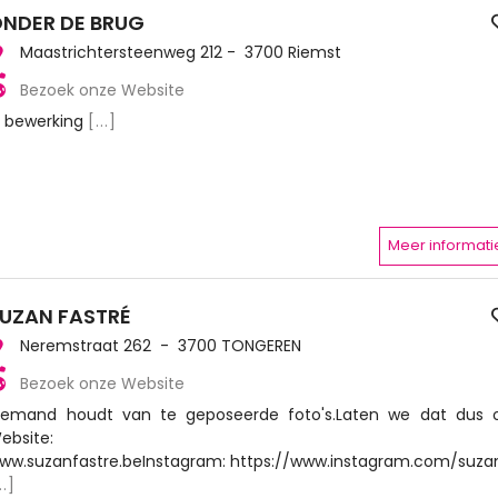
NDER DE BRUG
Maastrichtersteenweg 212 - 3700 Riemst
Bezoek onze Website
n bewerking
[...]
Meer informati
UZAN FASTRÉ
Neremstraat 262 - 3700 TONGEREN
Bezoek onze Website
iemand houdt van te geposeerde foto's.Laten we dat dus 
ebsite:
ww.suzanfastre.beInstagram: https://www.instagram.com/suz
..]