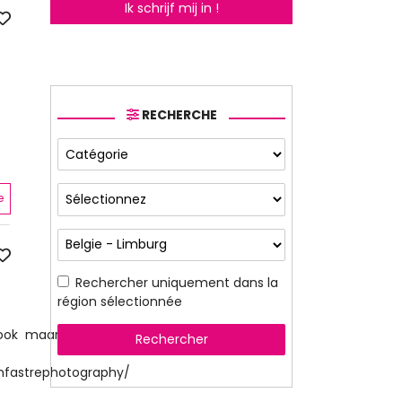
Ik schrijf mij in !
RECHERCHE
e
Rechercher uniquement dans la
région sélectionnée
ook maar niet doen!
Rechercher
anfastrephotography/