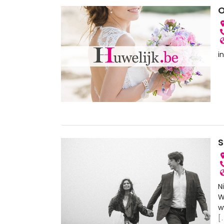
O
i
S
N
W
w
[.