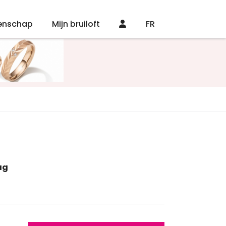
enschap
Mijn bruiloft
FR
ag