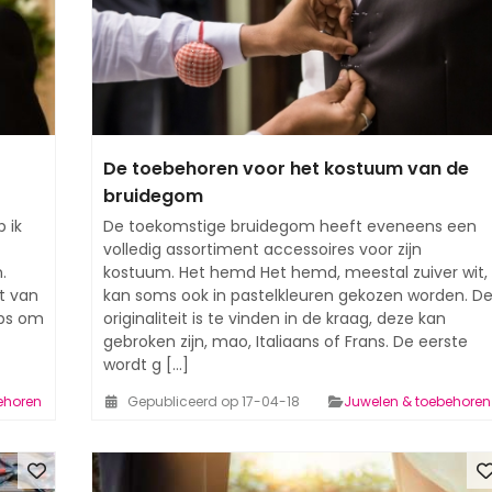
De toebehoren voor het kostuum van de
bruidegom
 ik
De toekomstige bruidegom heeft eveneens een
volledig assortiment accessoires voor zijn
.
kostuum. Het hemd Het hemd, meestal zuiver wit,
t van
kan soms ook in pastelkleuren gekozen worden. D
ips om
originaliteit is te vinden in de kraag, deze kan
gebroken zijn, mao, Italiaans of Frans. De eerste
wordt g [...]
ehoren
Gepubliceerd op 17-04-18
Juwelen & toebehoren