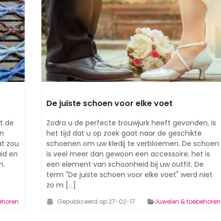
De juiste schoen voor elke voet
t de
Zodra u de perfecte trouwjurk heeft gevonden, is
un
het tijd dat u op zoek gaat naar de geschikte
at zou
schoenen om uw kledij te verbloemen. De schoen
uid en
is veel meer dan gewoon een accessoire; het is
n.
een element van schoonheid bij uw outfit. De
term "De juiste schoen voor elke voet" werd niet
zo m [...]
ehoren
Gepubliceerd op 27-02-17
Juwelen & toebehoren