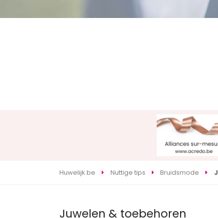
Huwelijk.be
Nuttige tips
Bruidsmode
J
Juwelen & toebehoren