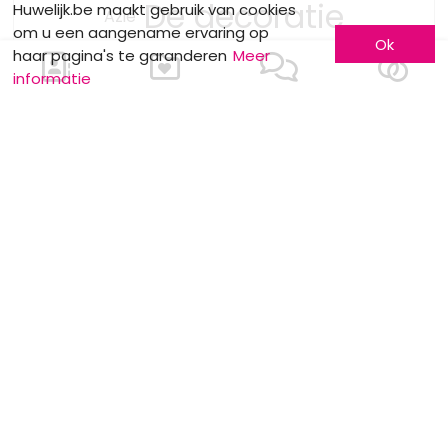
De decoratie
Huwelijk.be maakt gebruik van cookies
Azië
om u een aangename ervaring op
Huwelijksreizen
Ok
haar pagina's te garanderen
Meer
informatie
Receptie
Gewoonten