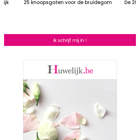
lijk
25 knoopsgaten voor de bruidegom
De 20
M
Ik schrijf mij in !